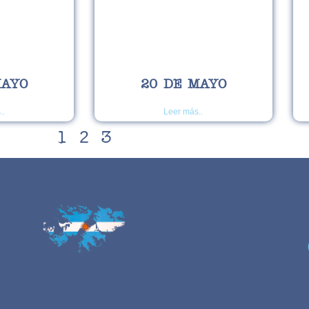
MAYO
20 DE MAYO
..
Leer más..
2
1
3