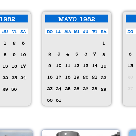
1982
MAYO 1982
JU
VI
SA
DO
LU
MA
MI
JU
VI
SA
DO
1
2
3
1
2
3
4
5
6
7
6
8
9
10
8
9
10
11
12
13
14
13
15
16
17
15
16
17
18
19
20
21
20
22
23
24
22
23
24
25
26
27
28
27
29
30
29
30
31
P
P
P