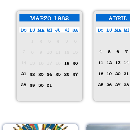
MARZO 1982
ABRIL 
DO
LU
MA
MI
JU
VI
SA
DO
LU
MA
MI
1
2
3
4
5
6
7
4
5
6
7
8
9
10
11
12
13
14
11
12
13
14
15
16
17
18
19
20
21
18
19
20
21
22
23
24
25
26
27
28
25
26
27
28
29
30
31