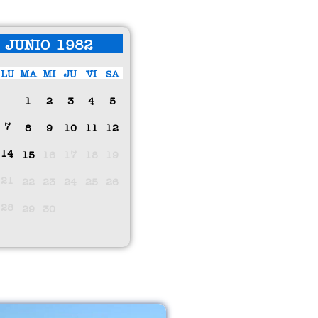
JUNIO 1982
LU
MA
MI
JU
VI
SA
1
2
3
4
5
7
8
9
10
11
12
14
15
16
17
18
19
21
22
23
24
25
26
28
29
30