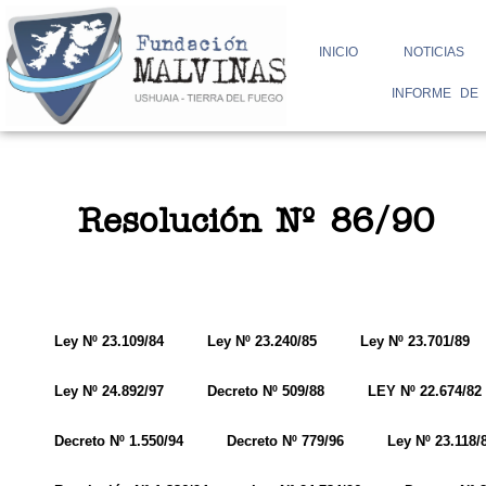
Ir
INICIO
NOTICIAS
al
INFORME DE
contenido
Resolución Nº 86/90
Ley Nº 23.109/84
Ley Nº 23.240/85
Ley Nº 23.701/89
Ley Nº 24.892/97
Decreto Nº 509/88
LEY Nº 22.674/82 
Decreto Nº 1.550/94
Decreto Nº 779/96
Ley Nº 23.118/