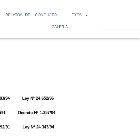
RELATOS DEL CONFLICTO
LEYES
Search
GALERÍA
83/94
Ley Nº 24.652/96
/91
Decreto Nº 1.357/04
92/91
Ley Nº 24.343/94