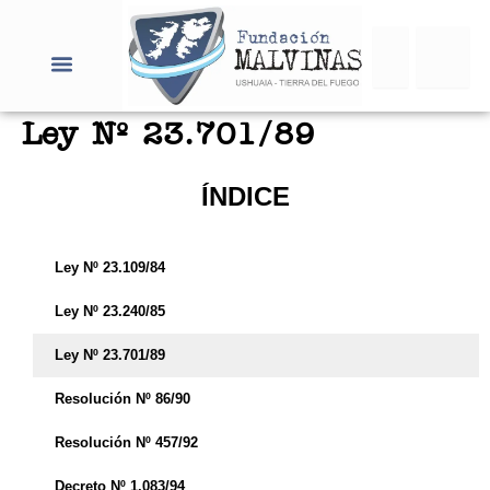
Ir
Search
al
contenido
Ley Nº 23.701/89
ÍNDICE
Ley Nº 23.109/84
Ley Nº 23.240/85
Ley Nº 23.701/89
Resolución Nº 86/90
Resolución Nº 457/92
Decreto Nº 1.083/94