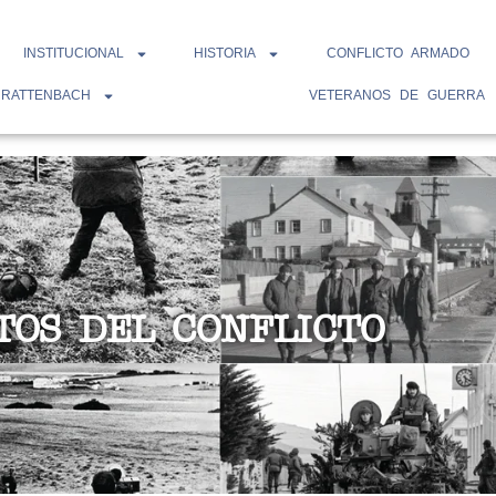
INSTITUCIONAL
HISTORIA
CONFLICTO ARMADO
 RATTENBACH
VETERANOS DE GUERRA
TOS DEL CONFLICTO