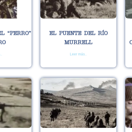
L “PERRO”
EL PUENTE DEL RÍO
RO
MURRELL
..
Leer más..