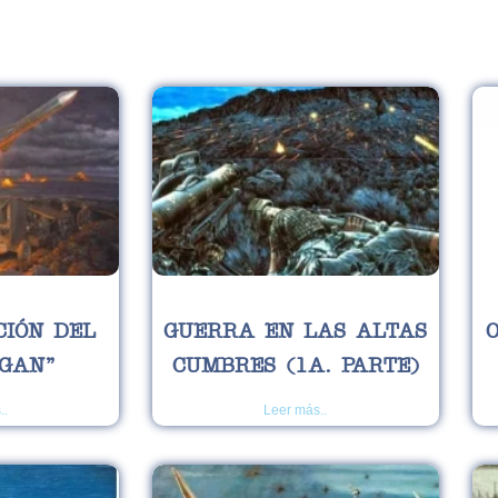
P
P
P
P
P
a
a
a
a
a
g
g
g
g
g
e
e
e
e
e
CIÓN DEL
GUERRA EN LAS ALTAS
GAN”
CUMBRES (1A. PARTE)
..
Leer más..