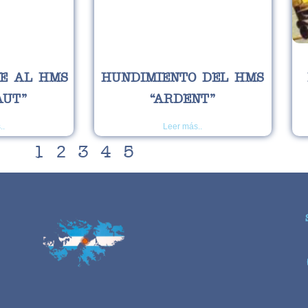
E AL HMS
HUNDIMIENTO DEL HMS
AUT”
“ARDENT”
..
Leer más..
2
1
3
4
5