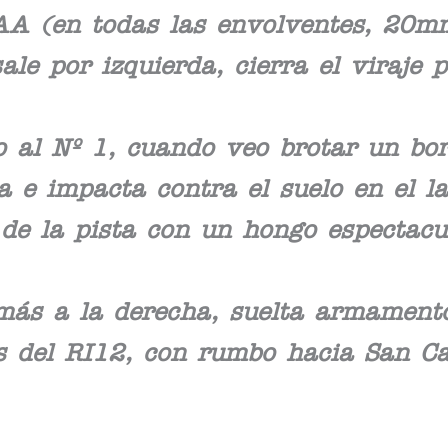
a AA (en todas las envolventes, 2
le por izquierda, cierra el viraje 
o al Nº 1, cuando veo brotar un bor
a e impacta contra el suelo en el la
 de la pista con un hongo espectac
 más a la derecha, suelta armament
s del RI12, con rumbo hacia San Car