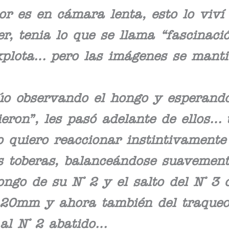
or es en cámara lenta, esto lo viví
, tenia lo que se llama “fascinaci
explota… pero las imágenes se manti
úo observando el hongo y esperando
eron”, les pasó adelante de ellos… 
 quiero reaccionar instintivamente
las toberas, balanceándose suavement
ongo de su N° 2 y el salto del N° 3 
 20mm y ahora también del traqueo
al N° 2 abatido…