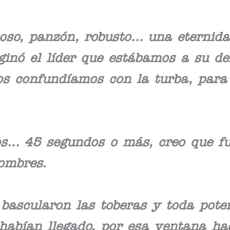
uoso, panzón, robusto… una eternida
inó el líder que estábamos a su de
nos confundíamos con la turba, para
s… 45 segundos o más, creo que fu
ombres.
bascularon las toberas y toda pote
abían llegado, por esa ventana hac