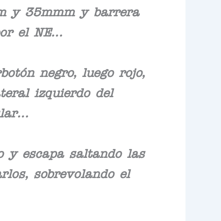
0mm y 35mmm y barrera
por el NE…
botón negro, luego rojo,
teral izquierdo del
ular…
o y escapa saltando las
los, sobrevolando el