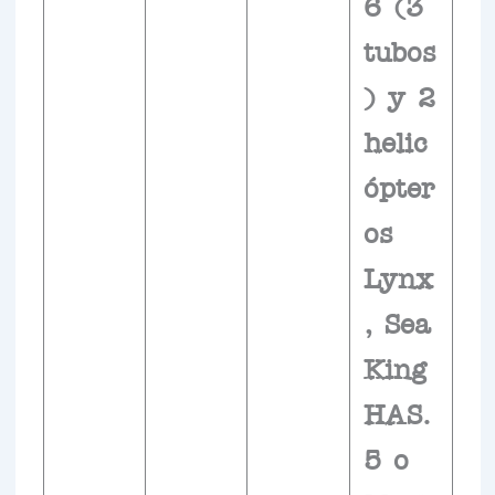
6 (3
tubos
) y 2
helic
ópter
os
Lynx
, Sea
King
HAS.
5 o