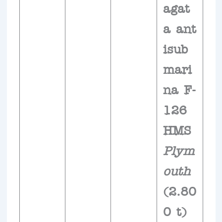
agat
a ant
isub
mari
na F-
126
HMS
Plym
outh
(2.80
0 t)