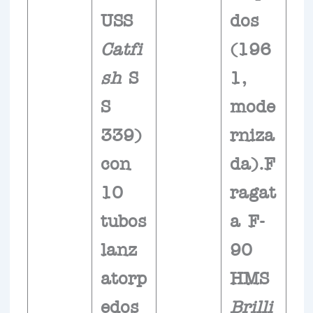
USS
dos
Catfi
(196
sh
S
1,
S
mode
339)
rniza
con
da).F
10
ragat
tubos
a F-
lanz
90
atorp
HMS
edos
Brilli