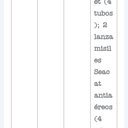
et (4
tubos
); 2
lanza
misil
es
Seac
at
antia
éreos
(4