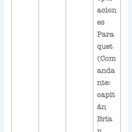
acion
es
Para
quet
(Com
anda
nte:
capit
án
Bria
n