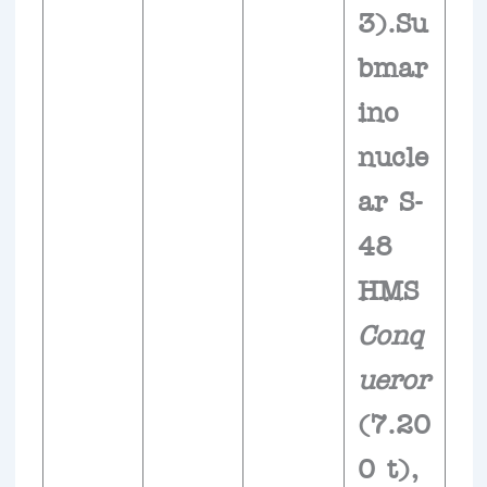
3).Su
bmar
ino
nucle
ar S-
48
HMS
Conq
ueror
(7.20
0 t),