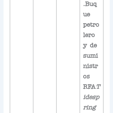
.Buq
ue
petro
lero
y de
sumi
nistr
os
RFA
T
idesp
ring