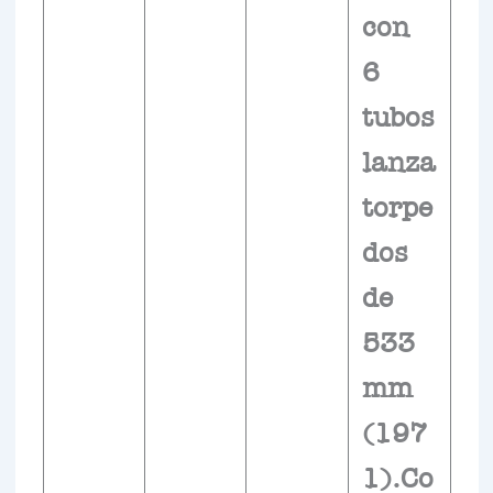
con
6
tubos
lanza
torpe
dos
de
533
mm
(197
1).Co