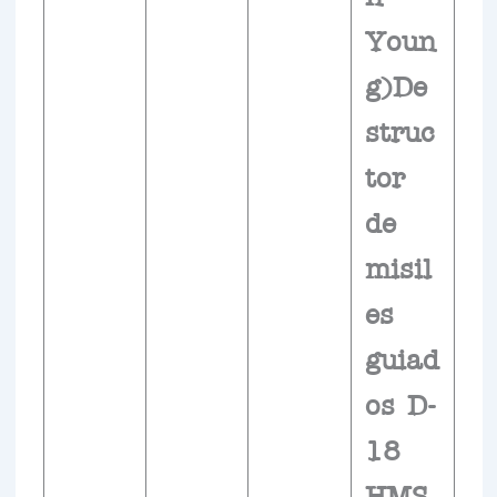
Youn
g)De
struc
tor
de
misil
es
guiad
os D-
18
HMS