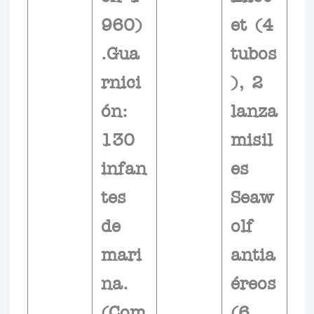
960)
et (4
.Gua
tubos
rnici
), 2
ón:
lanza
130
misil
infan
es
tes
Seaw
de
olf
mari
antia
na.
éreos
(Com
(6