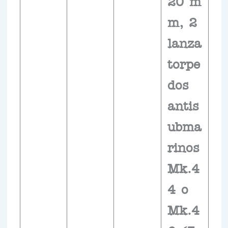
20 m
m, 2
lanza
torpe
dos
antis
ubma
rinos
Mk.4
4 o
Mk.4