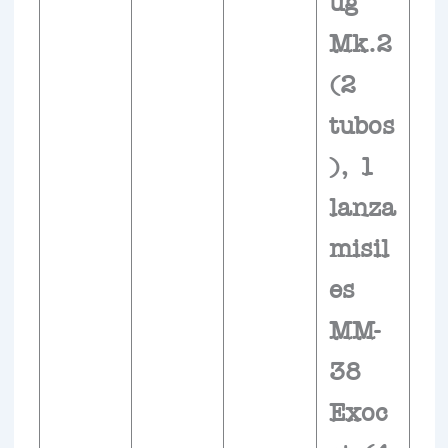
ug
Mk.2
(2
tubos
), 1
lanza
misil
es
MM-
38
Exoc