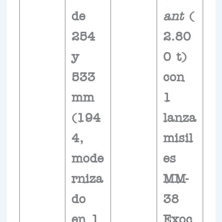
de
ant
(
254
2.80
y
0 t)
533
con
mm
1
(194
lanza
4,
misil
mode
es
rniza
MM-
do
38
en 1
Exoc