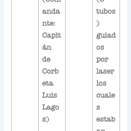
anda
tubos
nte:
)
Capit
guiad
án
os
de
por
Corb
laser
eta
los
Luis
cuale
Lago
s
s)
estab
an