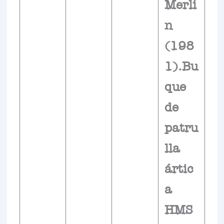
Merli
n
(198
1).Bu
que
de
patru
lla
ártic
a
HMS