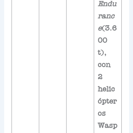
Endu
ranc
e
(3.6
00
t),
con
2
helic
ópter
os
Wasp