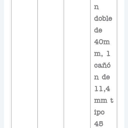
n
doble
de
40m
m, 1
cañó
n de
11,4
mm t
ipo
45