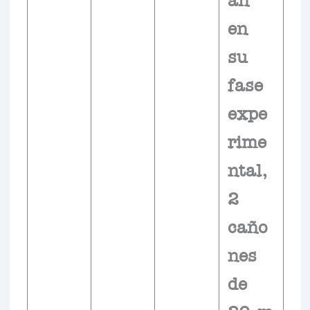
en
su
fase
expe
rime
ntal,
2
caño
nes
de