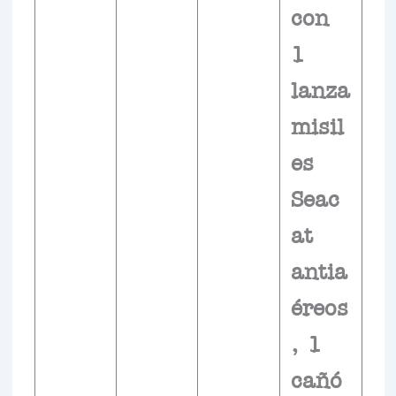
con
1
lanza
misil
es
Seac
at
antia
éreos
, 1
cañó