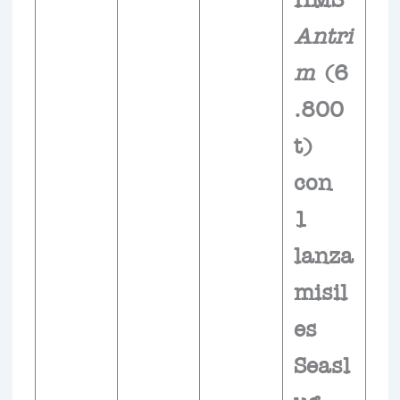
Antri
m
(6
.800
t)
con
1
lanza
misil
es
Seasl