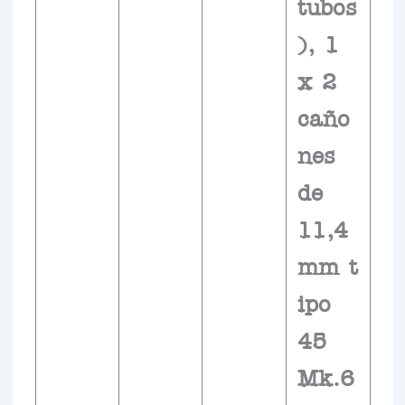
tubos
), 1
x 2
caño
nes
de
11,4
mm t
ipo
45
Mk.6