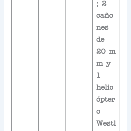
; 2
caño
nes
de
20 m
m y
1
helic
ópter
o
Westl