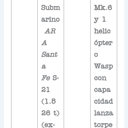
Subm
Mk.6
arino
y 1
AR
helic
A
ópter
Sant
o
a
Wasp
Fe
S-
con
21
capa
(1.5
cidad
26 t)
lanza
(ex-
torpe