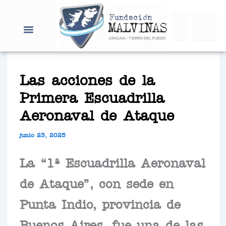
Ir
Search
al
contenido
Las acciones de la
Primera Escuadrilla
Aeronaval de Ataque
junio 23, 2025
La “1ª Escuadrilla Aeronaval
de Ataque”, con sede en
Punta Indio, provincia de
Buenos Aires, fue una de las