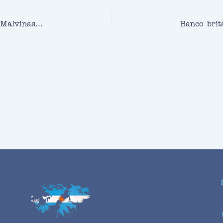
Alarmas por vuelos militares británicos desde Malvinas sobre espacio aéreo argentino